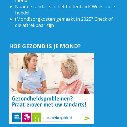
mond
Naar de tandarts in het buitenland? Wees op je
hoede!
(Mond)zorgkosten gemaakt in 2025? Check of
die aftrekbaar zijn
HOE GEZOND IS JE MOND?