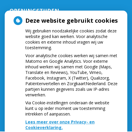
OPENINGSTIJDEN
Deze website gebruikt cookies
De praktijk is geopend op:
Wij gebruiken noodzakelijke cookies zodat deze
Maandag,
van
9.00
tot
16.30
website goed kan werken. Voor analytische
Dinsdag,
van
8.15
tot
16.30
cookies en externe inhoud vragen wij uw
Woensdag,
van
8.15
tot
16.30
toestemming.
Donderdag,
van
8.15
tot
16.30
Voor analytische cookies werken wij samen met
Vrijdag,
van
8.30
tot
16.30
Matomo en Google Analytics. Voor externe
Telefonisch zijn wij bereikbaar op:
inhoud werken wij samen met Google (Maps,
Translate en Reviews), YouTube, Vimeo,
Maandag,
van
8.30
tot
12.00
Facebook, Instagram, X (Twitter), Qualizorg,
Dinsdag,
van
8.30
tot
12.00
Patiëntenvertellen en ZorgkaartNederland. Deze
partijen kunnen gegevens zoals uw IP-adres
Woensdag,
van
8.30
tot
12.00
verwerken.
Donderdag,
van
8.30
tot
12.00
Via Cookie-instellingen onderaan de website
Vrijdag,
van
8.30
tot
12.00
kunt u op ieder moment uw toestemming
intrekken of aanpassen.
Lees meer over onze Privacy- en
Cookieverklaring.