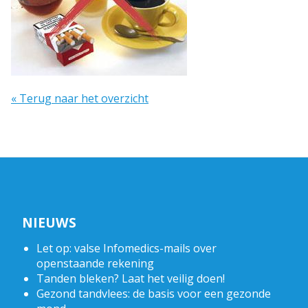
« Terug naar het overzicht
NIEUWS
Let op: valse Infomedics-mails over
openstaande rekening
Tanden bleken? Laat het veilig doen!
Gezond tandvlees: de basis voor een gezonde