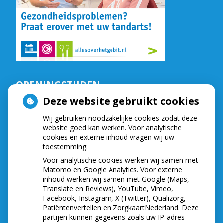
OPENINGSTIJDEN
Deze website gebruikt cookies
De praktijk is geopend op:
Wij gebruiken noodzakelijke cookies zodat deze
Maandag,
van
9.00
tot
16.30
website goed kan werken. Voor analytische
Dinsdag,
van
8.15
tot
16.30
cookies en externe inhoud vragen wij uw
Woensdag,
van
8.15
tot
16.30
toestemming.
Donderdag,
van
8.15
tot
16.30
Voor analytische cookies werken wij samen met
Vrijdag,
van
8.30
tot
16.30
Matomo en Google Analytics. Voor externe
Telefonisch zijn wij bereikbaar op:
inhoud werken wij samen met Google (Maps,
Translate en Reviews), YouTube, Vimeo,
Maandag,
van
8.30
tot
12.00
Facebook, Instagram, X (Twitter), Qualizorg,
Dinsdag,
van
8.30
tot
12.00
Patiëntenvertellen en ZorgkaartNederland. Deze
partijen kunnen gegevens zoals uw IP-adres
Woensdag,
van
8.30
tot
12.00