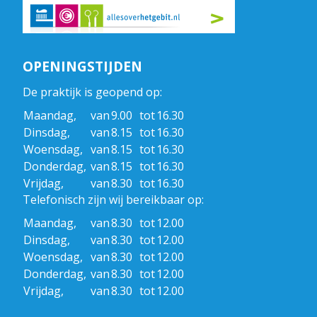
OPENINGSTIJDEN
De praktijk is geopend op:
Maandag,
van
9.00
tot
16.30
Dinsdag,
van
8.15
tot
16.30
Woensdag,
van
8.15
tot
16.30
Donderdag,
van
8.15
tot
16.30
Vrijdag,
van
8.30
tot
16.30
Telefonisch zijn wij bereikbaar op:
Maandag,
van
8.30
tot
12.00
Dinsdag,
van
8.30
tot
12.00
Woensdag,
van
8.30
tot
12.00
Donderdag,
van
8.30
tot
12.00
Vrijdag,
van
8.30
tot
12.00