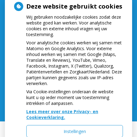
Deze website gebruikt cookies
De praktijk is geopend op:
Wij gebruiken noodzakelijke cookies zodat deze
Maandag,
van
9.00
tot
16.30
website goed kan werken. Voor analytische
Dinsdag,
van
8.15
tot
16.30
cookies en externe inhoud vragen wij uw
Woensdag,
van
8.15
tot
16.30
toestemming.
Donderdag,
van
8.15
tot
16.30
Voor analytische cookies werken wij samen met
Vrijdag,
van
8.30
tot
16.30
Matomo en Google Analytics. Voor externe
Telefonisch zijn wij bereikbaar op:
inhoud werken wij samen met Google (Maps,
Translate en Reviews), YouTube, Vimeo,
Maandag,
van
8.30
tot
12.00
Facebook, Instagram, X (Twitter), Qualizorg,
Dinsdag,
van
8.30
tot
12.00
Patiëntenvertellen en ZorgkaartNederland. Deze
partijen kunnen gegevens zoals uw IP-adres
Woensdag,
van
8.30
tot
12.00
verwerken.
Donderdag,
van
8.30
tot
12.00
Via Cookie-instellingen onderaan de website
Vrijdag,
van
8.30
tot
12.00
kunt u op ieder moment uw toestemming
intrekken of aanpassen.
Lees meer over onze Privacy- en
Cookieverklaring.
Instellingen