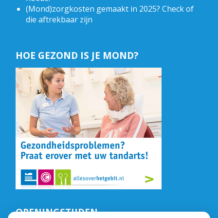
(Mond)zorgkosten gemaakt in 2025? Check of
die aftrekbaar zijn
HOE GEZOND IS JE MOND?
OPENINGSTIJDEN