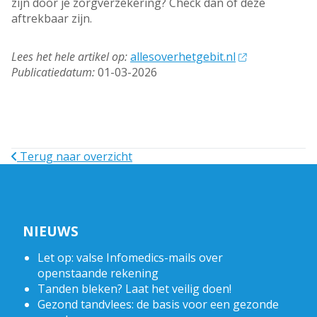
zijn door je zorgverzekering? Check dan of deze
aftrekbaar zijn.
Lees het hele artikel op:
allesoverhetgebit.nl
Publicatiedatum:
01-03-2026
Terug naar overzicht
NIEUWS
Let op: valse Infomedics-mails over
openstaande rekening
Tanden bleken? Laat het veilig doen!
Gezond tandvlees: de basis voor een gezonde