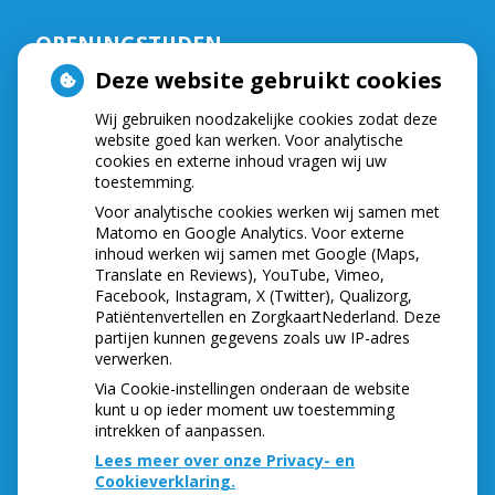
OPENINGSTIJDEN
Deze website gebruikt cookies
De praktijk is geopend op:
Wij gebruiken noodzakelijke cookies zodat deze
Maandag,
van
9.00
tot
16.30
website goed kan werken. Voor analytische
Dinsdag,
van
8.15
tot
16.30
cookies en externe inhoud vragen wij uw
Woensdag,
van
8.15
tot
16.30
toestemming.
Donderdag,
van
8.15
tot
16.30
Voor analytische cookies werken wij samen met
Vrijdag,
van
8.30
tot
16.30
Matomo en Google Analytics. Voor externe
Telefonisch zijn wij bereikbaar op:
inhoud werken wij samen met Google (Maps,
Translate en Reviews), YouTube, Vimeo,
Maandag,
van
8.30
tot
12.00
Facebook, Instagram, X (Twitter), Qualizorg,
Dinsdag,
van
8.30
tot
12.00
Patiëntenvertellen en ZorgkaartNederland. Deze
partijen kunnen gegevens zoals uw IP-adres
Woensdag,
van
8.30
tot
12.00
verwerken.
Donderdag,
van
8.30
tot
12.00
Via Cookie-instellingen onderaan de website
Vrijdag,
van
8.30
tot
12.00
kunt u op ieder moment uw toestemming
intrekken of aanpassen.
Lees meer over onze Privacy- en
Cookieverklaring.