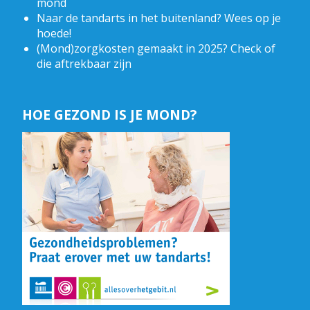
mond
Naar de tandarts in het buitenland? Wees op je
hoede!
(Mond)zorgkosten gemaakt in 2025? Check of
die aftrekbaar zijn
HOE GEZOND IS JE MOND?