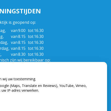
NINGSTIJDEN
ktijk is geopend op:
ag,
van
9.00
tot
16.30
g,
van
8.15
tot
16.30
dag,
van
8.15
tot
16.30
rdag,
van
8.15
tot
16.30
,
van
8.30
tot
16.30
isch zijn wij bereikbaar op:
ag,
van
8.30
tot
12.00
g,
van
8.30
tot
12.00
en wij uw toestemming.
dag,
van
8.30
tot
12.00
oogle (Maps, Translate en Reviews), YouTube, Vimeo,
rdag,
van
8.30
tot
12.00
s uw IP-adres verwerken.
,
van
8.30
tot
12.00