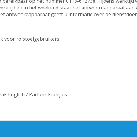
sch bereikbaar op het nummer 0118-612738. Tijdens werktijd
 werktijd en in het weekend staat het antwoordapparaat aan
et antwoordapparaat geeft u informatie over de dienstdoen
D
jk voor rolstoelgebruikers.
k English / Parlons Français.