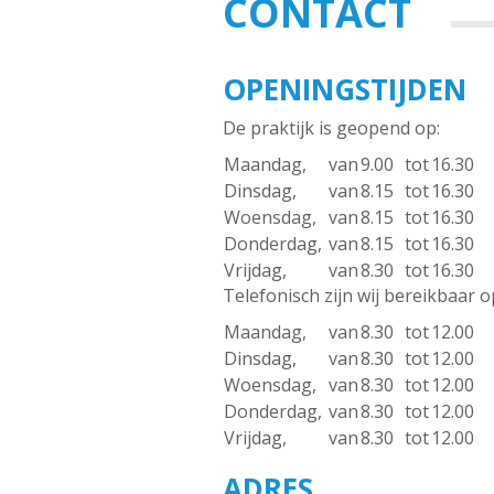
CONTACT
OPENINGSTIJDEN
De praktijk is geopend op:
Maandag,
van
9.00
tot
16.30
Dinsdag,
van
8.15
tot
16.30
Woensdag,
van
8.15
tot
16.30
Donderdag,
van
8.15
tot
16.30
Vrijdag,
van
8.30
tot
16.30
Telefonisch zijn wij bereikbaar o
Maandag,
van
8.30
tot
12.00
Dinsdag,
van
8.30
tot
12.00
Woensdag,
van
8.30
tot
12.00
Donderdag,
van
8.30
tot
12.00
Vrijdag,
van
8.30
tot
12.00
ADRES