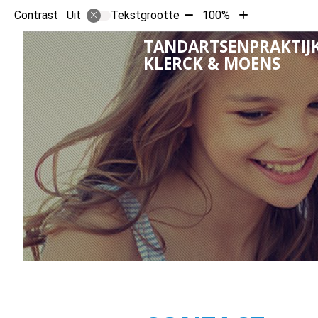
Tekst
Tekst
Contrast
Tekstgrootte
100%
Uit
verkleinen
vergroten
TANDARTSENPRAKTIJK
met
met
KLERCK & MOENS
10%
10%