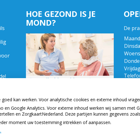
HOE GEZOND IS JE
OPE
MOND?
ls
De pra
Maand
lig
Dinsda
Woens
voor
Donde
Vrijdag
Telefon
de!
 in
Maand
r zijn
Dinsda
e goed kan werken. Voor analytische cookies en externe inhoud vrag
Woens
 en Google Analytics. Voor externe inhoud werken wij samen met G
Donde
vertellen en ZorgkaartNederland. Deze partijen kunnen gegevens zoal
Vrijdag
p ieder moment uw toestemming intrekken of aanpassen.
.