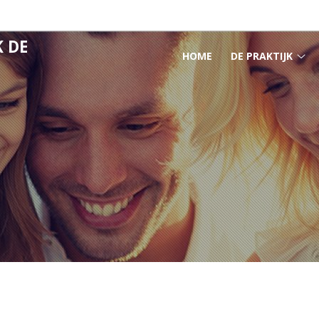
 DE
HOOFDMENU
HOME
DE PRAKTIJK
De
pra
su