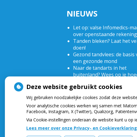
NIEUWS
Let op: valse Infomedics-mai
over openstaande rekening
Tanden bleken? Laat het vei
doen!
Gezond tandvlees: de basis 
een gezonde mond
Naar de tandarts in het
buitenland? Wees op je hoe
(Mond)zorgkosten gemaakt
Deze website gebruikt cookies
2025? Check of die aftrekbaa
Wij gebruiken noodzakelijke cookies zodat deze websit
Voor analytische cookies werken wij samen met Matomo
Facebook, Instagram, X (Twitter), Qualizorg, Patiënten
Via Cookie-instellingen onderaan de website kunt u o
Lees meer over onze Privacy- en Cookieverklaring