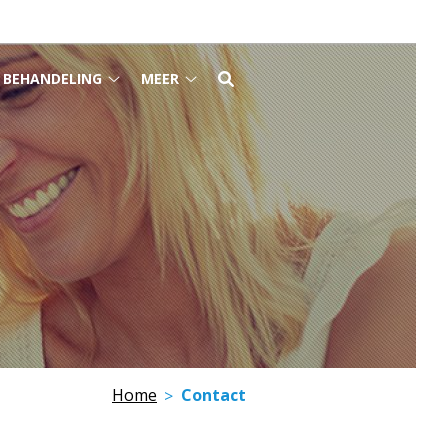
BEHANDELING
MEER
Behandeling
Meer
ktijk
submenu
submenu
bmenu
Home
Contact