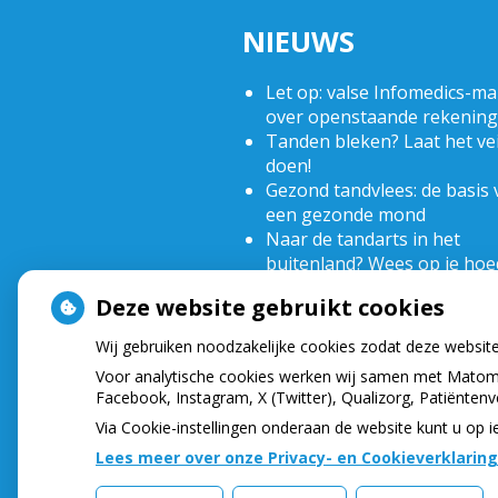
NIEUWS
Let op: valse Infomedics-mai
over openstaande rekening
Tanden bleken? Laat het vei
doen!
Gezond tandvlees: de basis 
een gezonde mond
Naar de tandarts in het
buitenland? Wees op je hoe
(Mond)zorgkosten gemaakt
Deze website gebruikt cookies
2025? Check of die aftrekbaa
Wij gebruiken noodzakelijke cookies zodat deze websit
Voor analytische cookies werken wij samen met Matomo
Facebook, Instagram, X (Twitter), Qualizorg, Patiënten
Via Cookie-instellingen onderaan de website kunt u o
Lees meer over onze Privacy- en Cookieverklaring