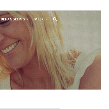
BEHANDELING
MEER
Behandeling
Meer
ktijk
submenu
submenu
bmenu