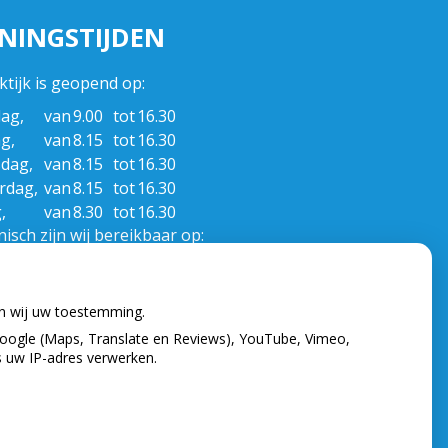
NINGSTIJDEN
ktijk is geopend op:
ag,
van
9.00
tot
16.30
g,
van
8.15
tot
16.30
dag,
van
8.15
tot
16.30
rdag,
van
8.15
tot
16.30
,
van
8.30
tot
16.30
isch zijn wij bereikbaar op:
ag,
van
8.30
tot
12.00
g,
van
8.30
tot
12.00
en wij uw toestemming.
dag,
van
8.30
tot
12.00
oogle (Maps, Translate en Reviews), YouTube, Vimeo,
rdag,
van
8.30
tot
12.00
s uw IP-adres verwerken.
,
van
8.30
tot
12.00