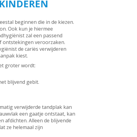
 KINDEREN
estal beginnen die in de kiezen.
on. Ook kun je hiermee
dhygiënist zal een passend
of ontstekingen veroorzaken.
iënist de cariës verwijderen
aanpak kiest.
et groter wordt:
et blijvend gebit.
lmatig verwijderde tandplak kan
kauwvlak een gaatje ontstaat, kan
n afdichten. Alleen de blijvende
t ze helemaal zijn