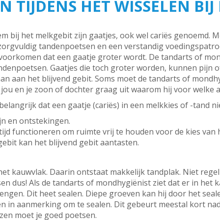
 TIJDENS HET WISSELEN BIJ
bij het melkgebit zijn gaatjes, ook wel cariës genoemd. Me
zorgvuldig tandenpoetsen en een verstandig voedingspatro
voorkomen dat een gaatje groter wordt. De tandarts of mon
ndenpoetsen. Gaatjes die toch groter worden, kunnen pijn 
n aan het blijvend gebit. Soms moet de tandarts of mondhyg
gt jou en je zoon of dochter graag uit waarom hij voor welke 
elangrijk dat een gaatje (cariës) in een melkkies of -tand ni
ijn en ontstekingen.
jd functioneren om ruimte vrij te houden voor de kies van h
ebit kan het blijvend gebit aantasten.
et kauwvlak. Daarin ontstaat makkelijk tandplak. Niet rege
n dus! Als de tandarts of mondhygiënist ziet dat er in het 
rengen. Dit heet sealen. Diepe groeven kan hij door het seale
in aanmerking om te sealen. Dit gebeurt meestal kort nada
zen moet je goed poetsen.