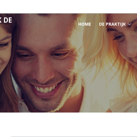
 DE
HOOFDMENU
HOME
DE PRAKTIJK
De
pra
su