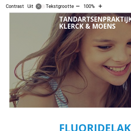
Tekst
Tekst
Contrast
Tekstgrootte
100%
Uit
verkleinen
vergroten
TANDARTSENPRAKTIJK
met
met
KLERCK & MOENS
10%
10%
FLUORIDELAK