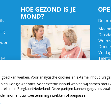
HOE GEZOND IS JE
OPE
MOND?
ls
De pra
Maand
lig
Dinsda
Woens
voor
Donde
Vrijdag
Telefon
de!
 in
Maand
r zijn
Dinsda
e goed kan werken. Voor analytische cookies en externe inhoud vrag
Woens
 en Google Analytics. Voor externe inhoud werken wij samen met G
Donde
vertellen en ZorgkaartNederland. Deze partijen kunnen gegevens zoal
Vrijdag
p ieder moment uw toestemming intrekken of aanpassen.
.