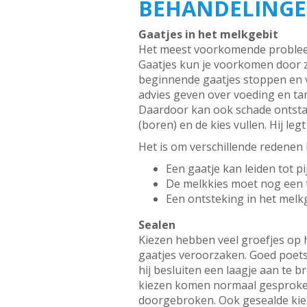
BEHANDELINGEN
Gaatjes in het melkgebit
Het meest voorkomende probleem 
Gaatjes kun je voorkomen door 
beginnende gaatjes stoppen en 
advies geven over voeding en ta
Daardoor kan ook schade ontstaa
(boren) en de kies vullen. Hij le
Het is om verschillende redenen b
Een gaatje kan leiden tot p
De melkkies moet nog een ti
Een ontsteking in het melkg
Sealen
Kiezen hebben veel groefjes op h
gaatjes veroorzaken. Goed poetse
hij besluiten een laagje aan te b
kiezen komen normaal gesproken 
doorgebroken. Ook gesealde kie