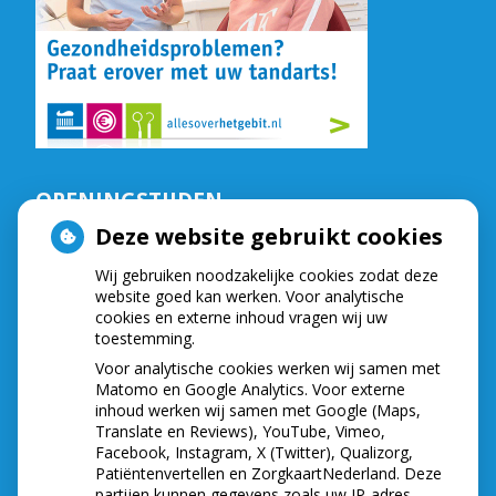
OPENINGSTIJDEN
Deze website gebruikt cookies
De praktijk is geopend op:
Wij gebruiken noodzakelijke cookies zodat deze
Maandag,
van
9.00
tot
16.30
website goed kan werken. Voor analytische
Dinsdag,
van
8.15
tot
16.30
cookies en externe inhoud vragen wij uw
Woensdag,
van
8.15
tot
16.30
toestemming.
Donderdag,
van
8.15
tot
16.30
Voor analytische cookies werken wij samen met
Vrijdag,
van
8.30
tot
16.30
Matomo en Google Analytics. Voor externe
Telefonisch zijn wij bereikbaar op:
inhoud werken wij samen met Google (Maps,
Translate en Reviews), YouTube, Vimeo,
Maandag,
van
8.30
tot
12.00
Facebook, Instagram, X (Twitter), Qualizorg,
Dinsdag,
van
8.30
tot
12.00
Patiëntenvertellen en ZorgkaartNederland. Deze
partijen kunnen gegevens zoals uw IP-adres