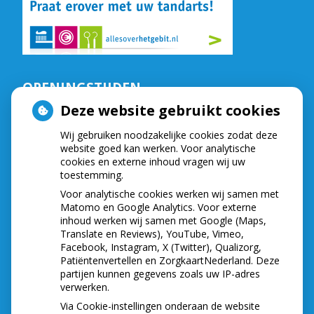
OPENINGSTIJDEN
Deze website gebruikt cookies
De praktijk is geopend op:
Wij gebruiken noodzakelijke cookies zodat deze
Maandag,
van
9.00
tot
16.30
website goed kan werken. Voor analytische
Dinsdag,
van
8.15
tot
16.30
cookies en externe inhoud vragen wij uw
Woensdag,
van
8.15
tot
16.30
toestemming.
Donderdag,
van
8.15
tot
16.30
Voor analytische cookies werken wij samen met
Vrijdag,
van
8.30
tot
16.30
Matomo en Google Analytics. Voor externe
Telefonisch zijn wij bereikbaar op:
inhoud werken wij samen met Google (Maps,
Translate en Reviews), YouTube, Vimeo,
Maandag,
van
8.30
tot
12.00
Facebook, Instagram, X (Twitter), Qualizorg,
Dinsdag,
van
8.30
tot
12.00
Patiëntenvertellen en ZorgkaartNederland. Deze
partijen kunnen gegevens zoals uw IP-adres
Woensdag,
van
8.30
tot
12.00
verwerken.
Donderdag,
van
8.30
tot
12.00
Via Cookie-instellingen onderaan de website
Vrijdag,
van
8.30
tot
12.00