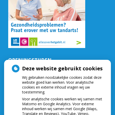
OPENINGSTIJDEN
Deze website gebruikt cookies
De praktijk is geopend op:
Wij gebruiken noodzakelijke cookies zodat deze
Maandag,
van
9.00
tot
16.30
website goed kan werken. Voor analytische
Dinsdag,
van
8.15
tot
16.30
cookies en externe inhoud vragen wij uw
Woensdag,
van
8.15
tot
16.30
toestemming.
Donderdag,
van
8.15
tot
16.30
Voor analytische cookies werken wij samen met
Vrijdag,
van
8.30
tot
16.30
Matomo en Google Analytics. Voor externe
Telefonisch zijn wij bereikbaar op:
inhoud werken wij samen met Google (Maps,
Translate en Reviews), YouTube, Vimeo,