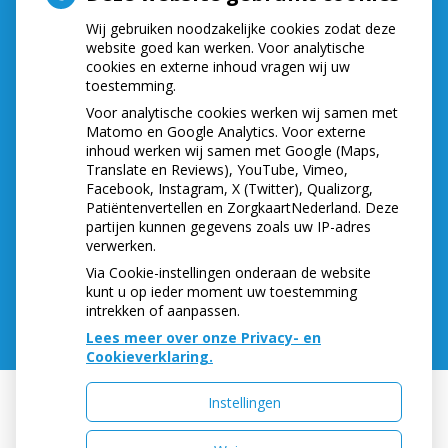
Wij gebruiken noodzakelijke cookies zodat deze
Maandag,
van
9.00
tot
16.30
website goed kan werken. Voor analytische
Dinsdag,
van
8.15
tot
16.30
cookies en externe inhoud vragen wij uw
Woensdag,
van
8.15
tot
16.30
toestemming.
Donderdag,
van
8.15
tot
16.30
Voor analytische cookies werken wij samen met
Vrijdag,
van
8.30
tot
16.30
Matomo en Google Analytics. Voor externe
Telefonisch zijn wij bereikbaar op:
inhoud werken wij samen met Google (Maps,
Translate en Reviews), YouTube, Vimeo,
Maandag,
van
8.30
tot
12.00
Facebook, Instagram, X (Twitter), Qualizorg,
Dinsdag,
van
8.30
tot
12.00
Patiëntenvertellen en ZorgkaartNederland. Deze
partijen kunnen gegevens zoals uw IP-adres
Woensdag,
van
8.30
tot
12.00
verwerken.
Donderdag,
van
8.30
tot
12.00
Via Cookie-instellingen onderaan de website
Vrijdag,
van
8.30
tot
12.00
kunt u op ieder moment uw toestemming
intrekken of aanpassen.
Lees meer over onze Privacy- en
Cookieverklaring.
Instellingen
Uw Zorg Online
|
Beheer