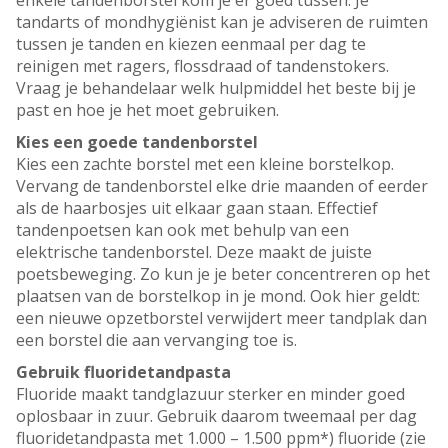
enkele tandenborstel kom je er goed tussen. Je
tandarts of mondhygiënist kan je adviseren de ruimten
tussen je tanden en kiezen eenmaal per dag te
reinigen met ragers, flossdraad of tandenstokers.
Vraag je behandelaar welk hulpmiddel het beste bij je
past en hoe je het moet gebruiken.
Kies een goede tandenborstel
Kies een zachte borstel met een kleine borstelkop.
Vervang de tandenborstel elke drie maanden of eerder
als de haarbosjes uit elkaar gaan staan. Effectief
tandenpoetsen kan ook met behulp van een
elektrische tandenborstel. Deze maakt de juiste
poetsbeweging. Zo kun je je beter concentreren op het
plaatsen van de borstelkop in je mond. Ook hier geldt:
een nieuwe opzetborstel verwijdert meer tandplak dan
een borstel die aan vervanging toe is.
Gebruik fluoridetandpasta
Fluoride maakt tandglazuur sterker en minder goed
oplosbaar in zuur. Gebruik daarom tweemaal per dag
fluoridetandpasta met 1.000 – 1.500 ppm*) fluoride (zie